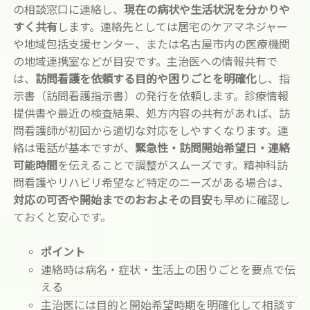
の相談窓口に連絡し、
現在の病状や生活状況を分かりや
すく共有
します。連絡先としては居宅のケアマネジャー
や地域包括支援センター、または名古屋市内の医療機関
の地域連携室などが目安です。主治医への情報共有で
は、
訪問看護を依頼する目的や困りごとを明確化
し、指
示書（訪問看護指示書）の発行を依頼します。診療情報
提供書や最近の検査結果、処方内容の共有があれば、訪
問看護師が初回から適切な対応をしやすくなります。連
絡は電話が基本ですが、
緊急性・訪問開始希望日・連絡
可能時間
を伝えることで調整がスムーズです。精神科訪
問看護やリハビリ希望など特定のニーズがある場合は、
対応の可否や開始までのおおよその目安
も早めに確認し
ておくと安心です。
ポイント
連絡時は病名・症状・生活上の困りごとを要点で伝
える
主治医には目的と開始希望時期を明確化して相談す