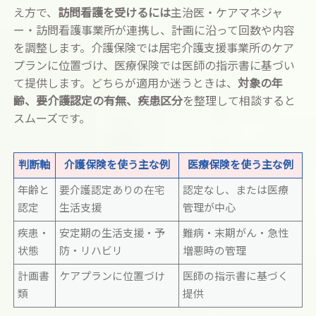
え方で、
訪問看護を受けるには
主治医・ケアマネジャ
ー・訪問看護事業所が連携し、計画に沿って回数や内容
を調整します。介護保険では居宅介護支援事業所のケア
プランに位置づけ、医療保険では医師の指示書に基づい
て提供します。どちらが適用か迷うときは、
対象の年
齢、要介護認定の有無、疾患区分
を整理して相談すると
スムーズです。
判断軸
介護保険を使う主な例
医療保険を使う主な例
年齢と
要介護認定ありの在宅
認定なし、または医療
認定
生活支援
管理が中心
疾患・
安定期の生活支援・予
難病・末期がん・急性
状態
防・リハビリ
増悪時の管理
計画書
ケアプランに位置づけ
医師の指示書に基づく
類
提供