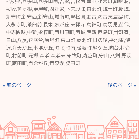
桔梗平,喜多山,喜多山南,吉根,吉根南,幸心,小六町,御膳洞,
桜坂,笹ヶ根,更屋敷,四軒家,下志段味,白沢町,城土町,新城,
新守町,新守西,新守山,城南町,翠松園,瀬古,瀬古東,高島町,
大永寺町,茶臼前,長栄,鼓が丘,東禅寺,鳥神町,鳥羽見,苗代,
中志段味,中新,永森町,西川原町,西城,西新,西島町,廿軒家,
白山,八反,花咲台,原境町,東山町,菱池町,日の後,平池東,深
沢,弁天が丘,本地が丘,町北,町南,松坂町,緑ケ丘,向台,村合
町,村前町,元郷,森孝,森孝東,守牧町,森宮町,守山,八剣,野萩
町,藪田町,百合が丘,竜泉寺,脇田町
« 前のページ
後のページ »