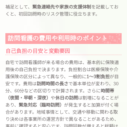
補足として、
緊急連絡先や家族の支援体制
を記載してお
くと、初回訪問時のリスク管理に役立ちます。
訪問看護の費用や利用時のポイント
自己負担の目安と変動要因
自宅で訪問看護師が来る場合の費用は、基本的に保険適
用後の自己負担で決まります。負担割合は医療保険や介
護保険の区分によって異なり、一般的に
1～3割負担
が目
安です。費用は
訪問時間の長さ
で基本単位が変わり、30
分、60分などの区切りで計算されます。さらに
時間帯
（夜間・早朝・深夜）
や
休日の訪問
は割増になることが
あり、
緊急対応（臨時訪問）
が発生すると加算が付く場
合があります。地域事情として、交通や移動に関わる取
り決めは各事業所の運営方針で異なることがあるため、
事前に確認すると安心です。訪問回数が増えると総額は