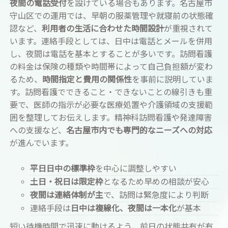
夜間の電話受付
を設けている場合もあります。名古屋市
守山区での運用では、早朝の服薬管理や就寝前の状態確
認など、
利用者の生活に合わせた時間設計
が重視されて
います。連絡手段としては、日中は電話とメールを併用
し、夜間は電話を基本とすることが多いです。訪問看護
の料金は保険の種類や時間帯によって自己負担額が変わ
るため、
時間指定と費用の関係性
を事前に説明していま
す。訪問看護でできること・できないことの線引きも重
要で、医師の指示が必要な医療処置や介護領域の支援範
囲を整理してお伝えします。精神科訪問看護や発達障害
への支援など、
名古屋市内でも専門的なニーズへの対応
が進んでいます。
平日日中の標準枠
を中心に調整しやすい
土日・祝日は限定枠
となるため早めの相談が安心
夜間は連絡体制が主
で、訪問は緊急度により判断
連絡手段は
日中は複線化、夜間は一本化
が基本
短い待機時間で迅速に動けるよう、前日の状態共有が有