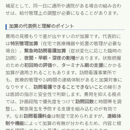
補足として、同一日に通所や通院がある場合の組み合わ
せは、給付管理上の調整が必要になることがあります。
加算の代表例と理解のポイント
費用の見積もりで差が出やすいのが加算です。代表的に
は
特別管理加算
（在宅で医療機器や処置の管理が必要な
場合）、
緊急時訪問看護加算
（症状変化に応じた臨時の
訪問）、
夜間・早朝・深夜の割増
があります。状態把握
のための
初回時の評価
や、
ターミナル期の支援
にかかる
加算が適用されることもあります。訪問看護事業所で
も、医療的管理や24時間の連絡体制があると加算対象に
なりやすく、
訪問看護できることできないこと
の線引き
は医師の指示と安全性で判断します。費用を抑える視点
では、計画段階で優先度をつけて
訪問回数
と時間帯を調
整し、緊急発生を予防する支援を組み込むのが有効で
す。なお
訪問看護料金
は制度で定められますが、
連絡体
制や機能
によって加算の有無が分かれるため、内容と根