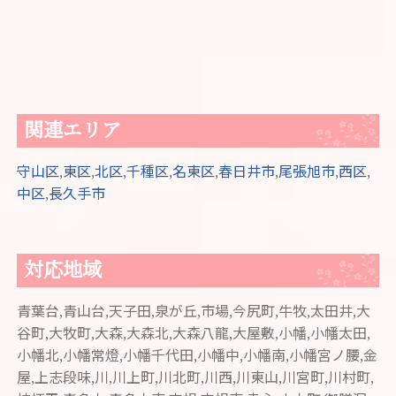
関連エリア
守山区
,
東区
,
北区
,
千種区
,
名東区
,
春日井市
,
尾張旭市
,
西区
,
中区
,
長久手市
対応地域
青葉台,青山台,天子田,泉が丘,市場,今尻町,牛牧,太田井,大
谷町,大牧町,大森,大森北,大森八龍,大屋敷,小幡,小幡太田,
小幡北,小幡常燈,小幡千代田,小幡中,小幡南,小幡宮ノ腰,金
屋,上志段味,川,川上町,川北町,川西,川東山,川宮町,川村町,