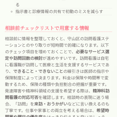
る
指示書と診療情報の共有で初動のミスを減らす
相談前チェックリストで用意する情報
相談前に情報を整理しておくと、守山区の訪問看護ステ
ーションとのやり取りが短時間で的確になります。以下
のチェック項目を埋めておくことで、
必要なサービス選
定や訪問回数の検討
が進めやすいです。訪問看護は自宅
に看護職が訪問して医療と生活を支援するサービスであ
り、
できること・できないこと
の線引きは医師の指示や
保険制度によって決まります。料金は保険や時間帯で変
動するため、保険の種類や負担割合の把握が重要です。
発達障害や精神科領域の支援を希望する際は、
精神科訪
問看護の対応可否
を確認します。相談時の表現に迷う場
合、「訪問」を
来訪・おうかがい
などに言い換えるのも
丁寧です。仕事や家事との両立を考える場合は、
希望時