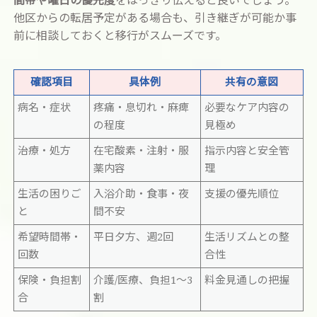
間帯や曜日の優先度
をはっきり伝えると良いでしょう。
他区からの転居予定がある場合も、引き継ぎが可能か事
前に相談しておくと移行がスムーズです。
確認項目
具体例
共有の意図
病名・症状
疼痛・息切れ・麻痺
必要なケア内容の
の程度
見極め
治療・処方
在宅酸素・注射・服
指示内容と安全管
薬内容
理
生活の困りご
入浴介助・食事・夜
支援の優先順位
と
間不安
希望時間帯・
平日夕方、週2回
生活リズムとの整
回数
合性
保険・負担割
介護/医療、負担1〜3
料金見通しの把握
合
割