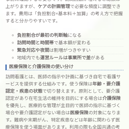
上がりますが、
ケアの計画管理
で必要な頻度に調整でき
ます。費用は「負担割合×基本料＋加算」の考え方で把握
すると分かりやすいです。
負担割合が最初の判断軸
になる
訪問時間と時間帯
で基本額が変わる
緊急対応や夜間
は割増がつきやすい
地域内でも
運営ルールは事業所で差
がある
医療保険と介護保険の使い分け
訪問看護とは、医師の指示や計画に基づき自宅で看護サ
ービスを提供する仕組みです。使う保険は
年齢・要介護
認定・疾患の状態
で切り替えます。原則として、要介護
認定があり在宅生活の維持を目的にする場合は
介護保険
を優先し、医療的な管理が主目的で医師の指示に基づく
場合や要介護認定がない場合は
医療保険
の対象になりま
す。難病や末期がん、特定疾患などは年齢に関わらず医
療保険を使う場面があります。利用の際も全国共通の考