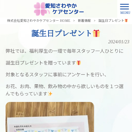
MENU
株式会社愛知さわやかケアセンター HOME
>
新着情報
>
誕生日プレゼント
誕生日プレゼント
2024/01/23
弊社では、福利厚生の一環で毎年スタッフ一人ひとりに
誕生日プレゼントを贈っています
対象となるスタッフに事前にアンケートを行い、
お花、お肉、果物、飲み物の中から欲しいものを１つ選
んでもらっています